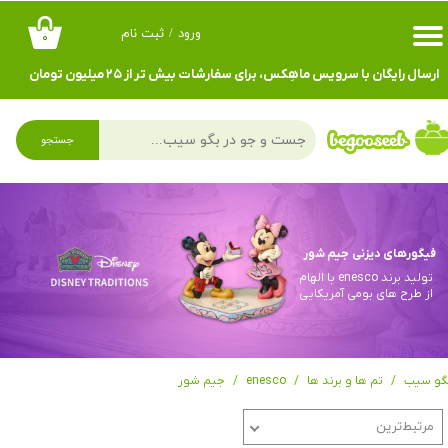
ورود
/
ثبت نام
۰
حساب کاربری من
ارسال رایگان با سرویس ماهِکس، برای سفارشات بیش تر از ۲۵ میلیون تومان
تغییر گذر واژه
سفارشات
جستجو
خروج از حساب کاربری
فیگورهای دیزنی جیم شور
تولید برند enesco با الهام
از طرح های بومی آمریکایی
گو سیب
تم ها و برند ها
enesco
جیم شور
مرتبط‌ترین