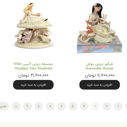
فیگور دیزنی مولان
مجسمه دیزنی آلیس White
Woodland Alice Wonderlnd
Honourable Heroine
۱۱,۷۰۰,۰۰۰ تومان
۲۱,۶۰۰,۰۰۰ تومان
افزودن به سبد خرید
افزودن به سبد خرید
۱
۲
۳
۴
۵
۶
۷
۸
۹
۱۰
بعدی