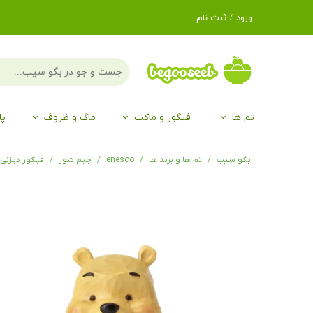
ورود
/
ثبت نام
حساب کاربری من
تغییر گذر واژه
سفارشات
تم ها
فیگور و ماکت
ماگ و ظروف
پا
خروج از حساب
کاربری
لگو LEGO®
برند Duo
برند EGAN
موجو mojo
لگو LEGO®
حیوانات موجو mojo
برند Duo
بگو سیب
تم ها و برند ها
enesco
جیم شور
فیگور دیزنی وینی پو h