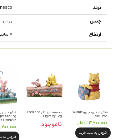
برند
Enesco
جنس
رزین
ارتفاع
۷ سانتی متر
فیگور دیزنی وینی پو Winnie
مجسمه اورجینال Pooh and
فیگور دیزنی پ
let Sharing
Piglet by Log
the Pooh
n Umbrella
۳,۶۰۰,۰۰۰ تومان
ناموجود
۱۶,۲۰۰,۰۰۰ توم
افزودن به سبد خرید
افزودن به 