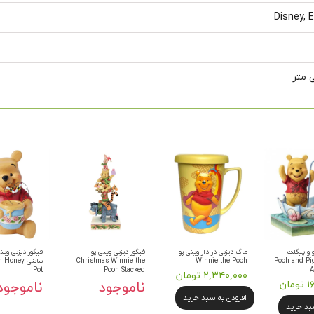
Disney, 
و و پیگلت
ماگ دیزنی در دار وینی پو
فیگور دیزنی وینی پو
Pooh and Pig
Winnie the Pooh
Christmas Winnie the
سانتی oney
Pot
Pooh Stacked
A
۲,۳۴۰,۰۰۰ تومان
ان
ناموجود
ناموجود
افزودن به سبد خرید
سبد خرید