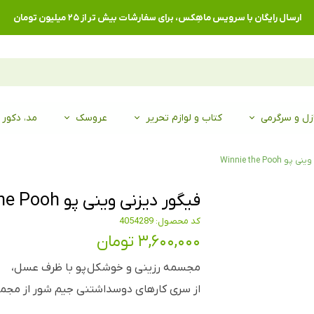
ارسال رایگان با سرویس ماهِکس، برای سفارشات بیش تر از ۲۵ میلیون تومان
زل و سرگرمی
کتاب و لوازم تحریر
عروسک
مد، دکور
Winnie the Poo
فیگور دیزنی وینی پو Winnie the Pooh
کد محصول: 4054289
۳,۶۰۰,۰۰۰ تومان
مجسمه رزینی و خوشکل پو با ظرف عسل،
از سری کارهای دوسداشتنی جیم شور از مجموعه y traditions