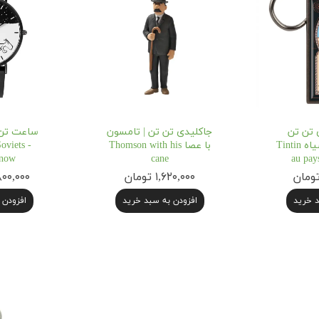
 تن تن
جاکلیدی تن تن | تامسون
ساعت تن 
سرزمین طلای سیاه Tintin
با عصا Thomson with his
oviets -
Snow
cane
au pays
۱,۶۲۰,۰۰۰ تومان
۲۸,۸۰۰,۰۰۰
د خرید
افزودن به سبد خرید
افزودن 