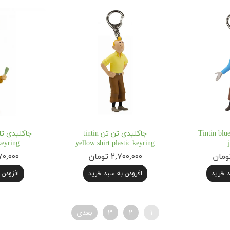
اکلیدی تن تن Tintin blue
جاکلیدی تن تن tintin
eyring
yellow shirt plastic keyring
۲,۷۰۰,۰۰۰ تومان
۲,۰۷۰,۰۰۰
د خرید
افزودن به سبد خرید
افزودن 
۱
۲
۳
بعدی