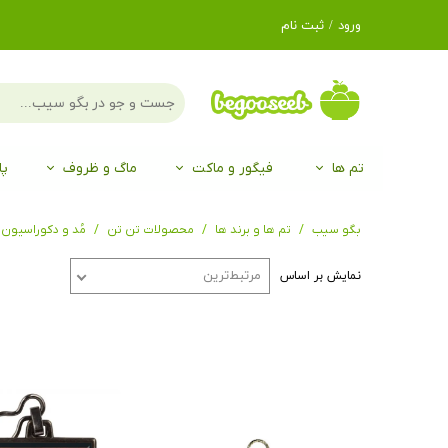
ورود
/
ثبت نام
حساب کاربری من
تغییر گذر واژه
سفارشات
تم ها
فیگور و ماکت
ماگ و ظروف
پا
خروج از حساب
کاربری
لگو LEGO®
برند Duo
برند EGAN
موجو mojo
لگو LEGO®
حیوانات موجو mojo
برند Duo
بگو سیب
تم ها و برند ها
محصولات تن تن
مُد و دکوراسیون
مرتبط‌ترین
نمایش بر اساس