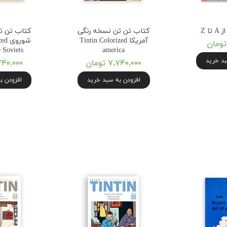
ا Z
کتاب تن تن نسخه رنگی
کتاب تن ت
آمریکا Tintin Colorized
شورو
 Soviets
america
بد خرید
۷,۷۴۰,۰۰۰ تومان
۷,۷۴۰,۰۰۰ ت
افزودن به سبد خرید
افزودن ب