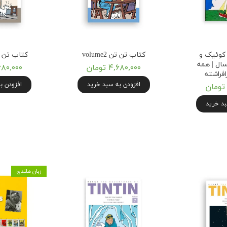
کوئیک و
کتاب تن تن volume2
کتاب تن تن e 3
ال | همه
۴,۶۸۰,۰۰۰ تومان
۴,۶۸۰,۰۰۰ ت
افراشته
افزودن به سبد خرید
افزودن ب
بد خرید
زبان هلندی