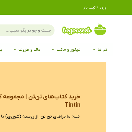
ورود
/
ثبت نام
حساب کاربری من
تغییر گذر واژه
سفارشات
تم ها
فیگور و ماکت
ماگ و ظروف
پا
خروج از حساب
کاربری
لگو LEGO®
برند Duo
برند EGAN
موجو mojo
لگو LEGO®
حیوانات موجو mojo
برند Duo
خرید کتاب‌های تن‌تن | مجموعه 
Tintin
همه ماجراهای تن تن، از روسیه (شوروی) تا 