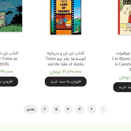
جواهرات
کتاب تن تن و دریاچه
فیوره Les Bijoux de
کوسه ها جلد نرم Tintin
e Tintin au
2018)
and the lake of sharks
la Castafi
T
۴,۸۶۰,۰۰۰ تومان
۱۱,۴۳۰,۰۰۰ 
افزودن به سبد خرید
افزودن ب
بد خرید
۱
۲
۳
۴
۵
۶
بعدی