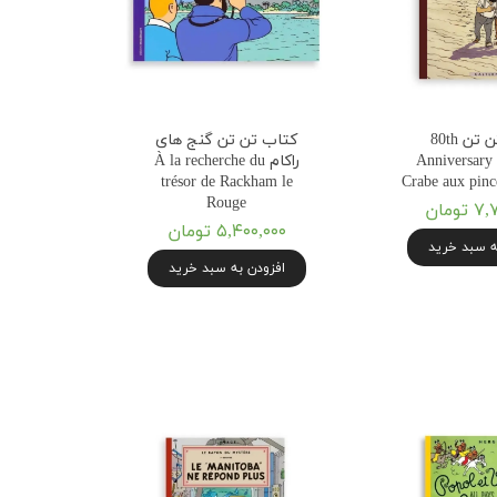
کتاب تن تن 80th
کتاب تن تن گنج های
Anniversary 
راکام À la recherche du
trésor de Rackham le
Crabe aux pinc
Rouge
ومان
۵,۴۰۰,۰۰۰ تومان
ه سبد خرید
افزودن به سبد خرید