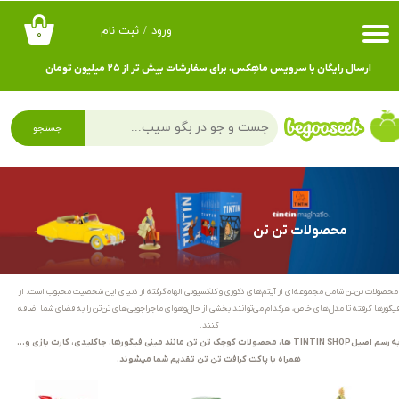
ورود
/
ثبت نام
۰
حساب کاربری من
ارسال رایگان با سرویس ماهِکس، برای سفارشات بیش تر از ۲۵ میلیون تومان
تغییر گذر واژه
سفارشات
جستجو
خروج از حساب کاربری
محصولات تن تن
محصولات تن‌تن شامل مجموعه‌ای از آیتم‌های دکوری و کلکسیونی الهام‌گرفته از دنیای این شخصیت محبوب است. از
یگورها گرفته تا مدل‌های خاص، هرکدام می‌توانند بخشی از حال‌وهوای ماجراجویی‌های تن‌تن را به فضای شما اضافه
کنند.
به رسم اصیل TINTIN SHOP ها، محصولات کوچک تن تن مانند مینی فیگورها، جاکلیدی، کارت بازی و...
همراه با پاکت کرافت تن تن تقدیم شما میشوند.