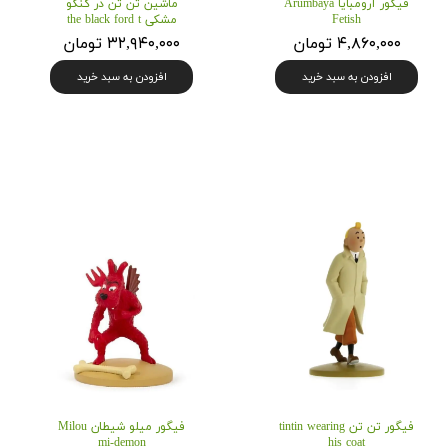
فیگور آرومبایا Arumbaya
ماشین تن تن در کنگو
Fetish
مشکی the black ford t
۴,۸۶۰,۰۰۰ تومان
۳۲,۹۴۰,۰۰۰ تومان
افزودن به سبد خرید
افزودن به سبد خرید
فیگور تن تن tintin wearing
فیگور میلو شیطان Milou
mi-demon
his coat