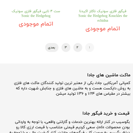
فیگور فلزی سونیک ناکلز اکیدنا
ست ۴ تایی فیگور فلزی سونیک
Sonic the Hedgehog
Sonic the Hedgehog Knuckles the
echidna
اتمام موجودی
اتمام موجودی
۱
۲
۳
بعدی
ماکت ماشین های جادا
کمپانی آمریکایی جادا، یکی از معتبر ترین تولید کنندگان ماکت های فلزی
به روش دایکست هست و به ماشین های فلزی و جذابش شهرت داره که
بیشتر در مقیاس های ۱/۲۴ و ۱/۳۶ تولید میشن.
قیمت و خرید فیگور جادا
بگوسیب در کنار ارائه بهترین خدمات و گارانتی واقعی، با توجه به وارداتی
بودن محصولات jada، سعی کردیم قیمتی متناسب با قیمت ارزی کالا رو
درنظر بگیریم. به صورت کلی فیگورهای جادا در کنار کیفیت عالی و با توجه به