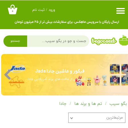
ورود
/
ثبت نام
۰
حساب کاربری من
ارسال رایگان با سرویس ماهِکس، برای سفارشات بیش تر از ۲۵ میلیون تومان
تغییر گذر واژه
سفارشات
جستجو
خروج از حساب کاربری
فیگور و ماشین جادا Jada
کلکسیونی از ماکت های برند آمریکایی جادا
بگو سیب
تم ها و برند ها
جادا
مرتبط‌ترین