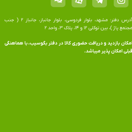
آدرس دفتر: مشهد، بلوار فردوسی، بلوار جانباز، جانباز ۲ ( جنب
جتمع پاژ )، بین توکلی ۱۲ و ۱۴، پلاک ۳، واحد ۲
​​​​​​امکان بازدید و دریافت حضوری کالا در دفتر بگوسیب، با هماهنگی
بلی امکان پذیر میباشد.