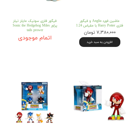
ماشین فورد Anglia و فیگور
فیگور فلزی سونیک مایلز تیلز
فلزی Harry Potter با مقیاس 1:24
پراور Sonic the Hedgehog Miles
tails prower
۷,۳۸۰,۰۰۰ تومان
اتمام موجودی
افزودن به سبد خرید