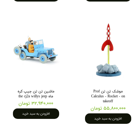
موشک تن تن Prof
ماشین تن تن جیپ کره
Calculus - Rocket - on
ماه the cj2a willys jeep
takeoff
۳۲,۹۴۰,۰۰۰ تومان
۵۵,۸۰۰,۰۰۰ تومان
افزودن به سبد خرید
افزودن به سبد خرید