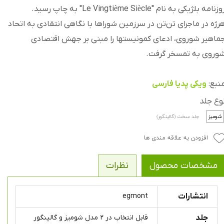
زنامه بلژیکی به نام "Le Vingtième Siècle" به چاپ رسید.
رژه در ماجرای تن‌تن در سرزمین شوراها با نگاهی انتقادی به اتحاد
ماهیر شوروی، ادعای کمونیستها را مبنی بر جهش اقتصادی
وروی به تمسخر گرفت.
نبع:
ویکی پدیا فارسی
وع جلد
شومیز
جلد سخت (گالینگور)
افزودن به علاقه مندی ها
مشخصات محصول
نظرات
انتشارات
egmont
جلد
قابل انتخاب در ۲ مدل شومیز و گالینگور