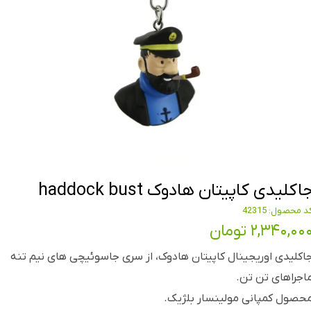
اکلیدی کاپیتان هادوک haddock bust
د محصول: 42315
۲,۳۴۰,۰۰ تومان
اکلیدی اوریجینال کاپیتان هادوک، از سری جاسوئیچی های نیم تنه
اجراهای تن تن.
حصول کمپانی مولینسار بلژیک.