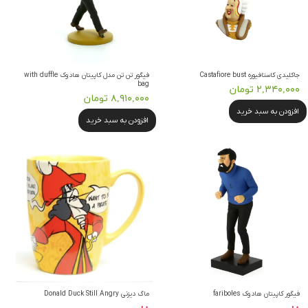
جاکلیدی کاستافیوره Castafiore bust
فیگور تن تن مدل کاپیتان هادوک with duffle
bag
۲,۳۴۰,۰۰۰ تومان
۸,۹۱۰,۰۰۰ تومان
افزودن به سبد خرید
افزودن به سبد خرید
فیگور کاپیتان هادوک fariboles
ماگ دیزنی Donald Duck Still Angry