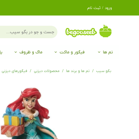
ورود
/
ثبت نام
حساب کاربری من
تغییر گذر واژه
سفارشات
تم ها
فیگور و ماکت
ماگ و ظروف
پا
خروج از حساب
کاربری
لگو LEGO®
برند Duo
برند EGAN
موجو mojo
لگو LEGO®
حیوانات موجو mojo
برند Duo
بگو سیب
تم ها و برند ها
محصولات دیزنی
فیگورهای دیزنی