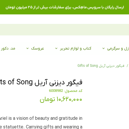
ارسال رایگان با سرویس ماهِکس، برای سفارشات بیش تر از ۲۵ میلیون تومان
زل و سرگرمی
کتاب و لوازم تحریر
عروسک
مد، دکور
فیگور دیزنی آریل Gifts of Song
فیگور دیزنی آریل Gifts of Song
کد محصول: 6008982
۱۰,۶۲۰,۰۰۰ تومان
 Ariel is a vision of beauty and gratitude in
e statuette. Carrying gifts and wearing a