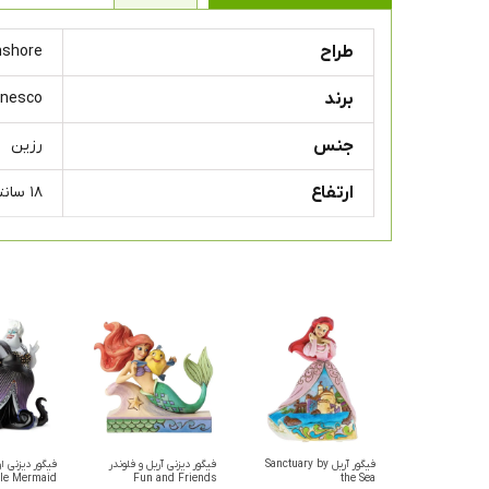
طراح
mshore
برند
Enesco
جنس
رزین
ارتفاع
۱۸ سانتی متر
فیگور آریل Sanctuary by
فیگور دیزنی آریل و فلوندر
tle Mermaid
Fun and Friends
the Sea