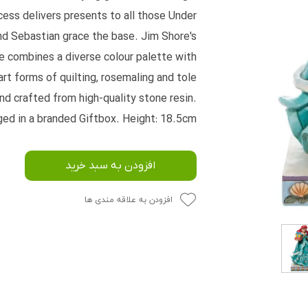
ncess delivers presents to all those Under
nd Sebastian grace the base. Jim Shore's
e combines a diverse colour palette with
art forms of quilting, rosemaling and tole
nd crafted from high-quality stone resin.
ed in a branded Giftbox. Height: 18.5cm
افزودن به سبد خرید
افزودن به علاقه مندی ها