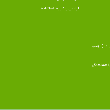
قوانین و شرایط استفاده
آدرس دفتر: مشهد، بلوار فردوسی، بلوار جانباز، جانباز ۲ ( جنب
 با هماهنگی