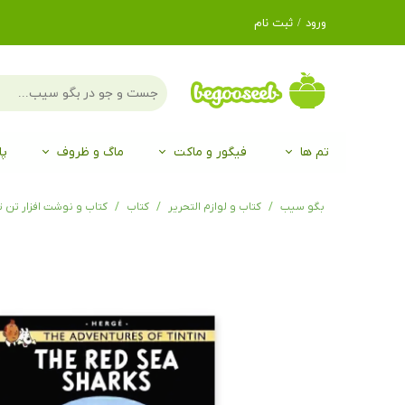
ورود
/
ثبت نام
حساب کاربری من
تغییر گذر واژه
سفارشات
تم ها
فیگور و ماکت
ماگ و ظروف
پا
خروج از حساب
کاربری
لگو LEGO®
برند Duo
برند EGAN
موجو mojo
لگو LEGO®
حیوانات موجو mojo
برند Duo
بگو سیب
کتاب و لوازم التحریر
کتاب
کتاب و نوشت افزار تن 