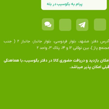
پیام به بگوسیب در بله
آدرس دفتر: مشهد، بلوار فردوسی، بلوار جانباز، جانباز ۲ ( جنب
جتمع پاژ )، بین توکلی ۱۲ و ۱۴، پلاک ۳، واحد ۲
​​​​​​امکان بازدید و دریافت حضوری کالا در دفتر بگوسیب، با هماهنگی
بلی امکان پذیر میباشد.