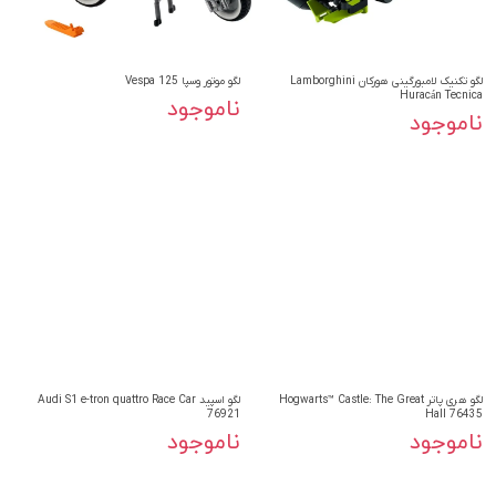
لگو تکنیک لامبورگینی هورکان Lamborghini
لگو موتور وسپا Vespa 125
Huracán Tecnica
ناموجود
ناموجود
لگو هری پاتر Hogwarts™ Castle: The Great
لگو اسپید Audi S1 e-tron quattro Race Car
76921
Hall 76435
ناموجود
ناموجود