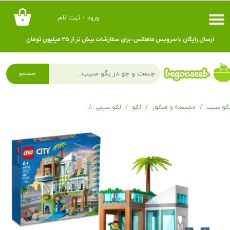
ورود
/
ثبت نام
۰
حساب کاربری من
ارسال رایگان با سرویس ماهِکس، برای سفارشات بیش تر از ۲۵ میلیون تومان
تغییر گذر واژه
سفارشات
جستجو
خروج از حساب کاربری
گو سیب
مجسمه و فیگور
لگو
لگو سیتی
لگو City سیتی Apartment Building 60365