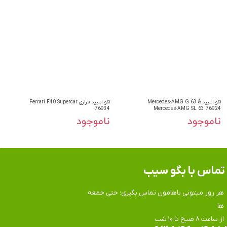
لگو اسپید Mercedes-AMG G 63 &
لگو اسپید فراری Ferrari F40 Supercar
76934
Mercedes-AMG SL 63 76924
ناموجود
ناموجود
تماس​​​​​​​ با بگو سیب
هر روز میتونی باهامون تماس بگیری؛ حتی جمعه
ها
​​​​​​​از ساعت ۸ صبح تا ۱۰ شب