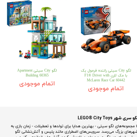
لگو City سیتی راننده فرمول یک
لگو City سیتی Apartment
با مک‌ لارن F1® Driver with
Building 60365
McLaren Race Car 60442
اتمام موجودی
اتمام موجودی
و سری شهر LEGO® City Toys
ا مجموعه‌های لگو سیتی - بهترین هدایا برای تولدها و تعطیلات - زمان بازی به
هرهای بزرگ می‌رسد. سرویس‌های اضطراری مانند پلیس و آتش‌نشانی لگو