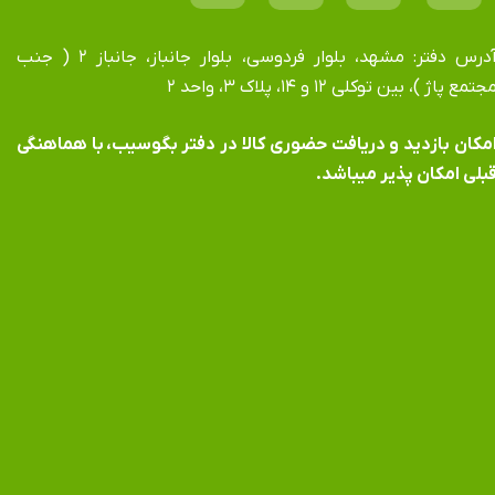
آدرس دفتر: مشهد، بلوار فردوسی، بلوار جانباز، جانباز ۲ ( جنب
جتمع پاژ )، بین توکلی ۱۲ و ۱۴، پلاک ۳، واحد ۲
​​​​​​امکان بازدید و دریافت حضوری کالا در دفتر بگوسیب، با هماهنگی
بلی امکان پذیر میباشد.