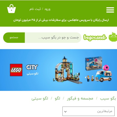
ورود
/
ثبت نام
۰
حساب کاربری من
ارسال رایگان با سرویس ماهِکس، برای سفارشات بیش تر از ۲۵ میلیون تومان
تغییر گذر واژه
سفارشات
جستجو
خروج از حساب کاربری
لگو سیتی
بگو سیب
مجسمه و فیگور
لگو
لگو سیتی
مرتبط‌ترین