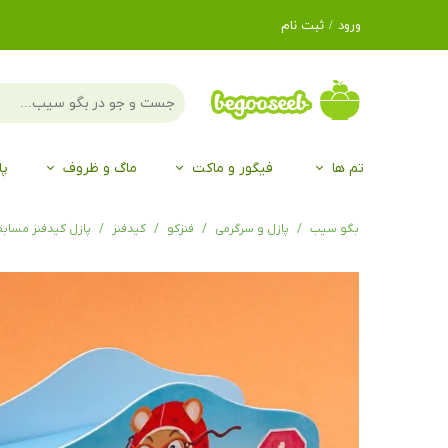
ورود
/
ثبت نام
حساب کاربری من
تغییر گذر واژه
سفارشات
تم ها
فیگور و ماکت
ماگ و ظروف
پا
خروج از حساب
کاربری
لگو LEGO®
برند Duo
برند EGAN
موجو mojo
لگو LEGO®
حیوانات موجو mojo
برند Duo
بگو سیب
پازل و سرگرمی
فنزکو
کیدفنز
پازل کیدفنز مسابقه ماشین‌های