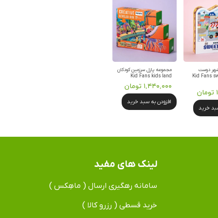
شهر دوست
مجموعه پازل سرزمین کودکان
 Kid Fans sweet-
Kid Fans kids land
۱,۴۴۰,۰۰۰ تومان
ن
افزودن به سبد خرید
سبد خرید
لینک های مفید
سامانه رهگیری ارسال ( ماهِکس )
خرید قسطی ( رزرو کالا )