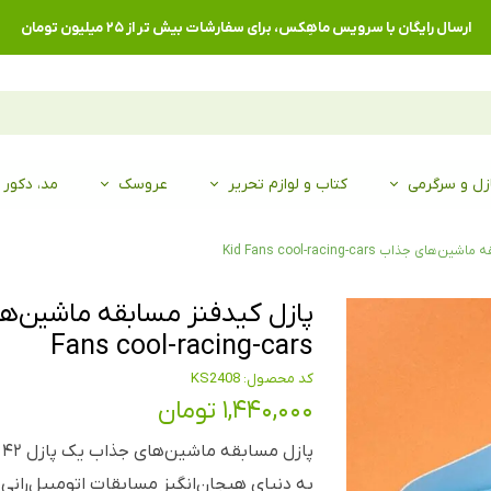
ارسال رایگان با سرویس ماهِکس، برای سفارشات بیش تر از ۲۵ میلیون تومان
زل و سرگرمی
کتاب و لوازم تحریر
عروسک
مد، دکور
 جذاب Kid Fans cool-racing-cars
Fans cool-racing-cars
کد محصول: KS2408
۱,۴۴۰,۰۰۰ تومان
پ
به دنیای هیجان‌انگیز مسابقات اتومبیل‌رانی 