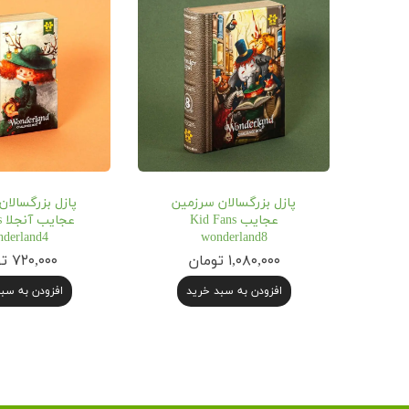
پازل بزرگسالان سرزمین
پازل بزرگسالا
عجایب Kid Fans
ع
derland4
wonderland8
۱,۰۸۰,۰۰۰ تومان
۷۲۰,۰۰۰ تومان
افزودن به سبد خرید
افزودن به سب