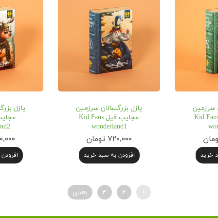
ن سرزمین
پازل بزرگسالان سرزمین
پازل بزرگ
جایب آنجلا Kid Fans
عجایب فیل Kid Fans
and2
wonderland1
won
۷۲۰,۰۰۰ تومان
۷۲۰,۰۰۰ ت
د خرید
افزودن به سبد خرید
افزودن 
۱
۲
۳
بعدی