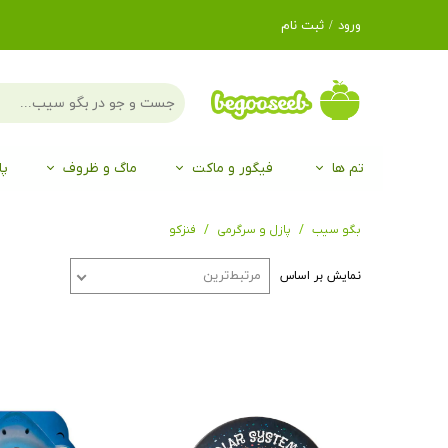
ورود
/
ثبت نام
حساب کاربری من
تغییر گذر واژه
سفارشات
تم ها
فیگور و ماکت
ماگ و ظروف
پا
خروج از حساب
کاربری
لگو LEGO®
برند Duo
برند EGAN
موجو mojo
لگو LEGO®
حیوانات موجو mojo
برند Duo
بگو سیب
پازل و سرگرمی
فنزکو
مرتبط‌ترین
نمایش بر اساس