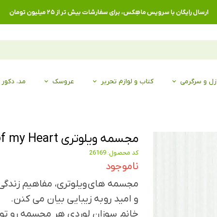
ارسال رایگان با سرویس ماهِکس، برای سفارشات بیش تر از ۲۵ میلیون تومان
زل و سرگرمی
کتاب و لوازم تحریر
عروسک
مد، دکور
مجسمه ویلوتری Child of my Heart
کد محصول: 26169
ناموجود
مجسمه های ویلوتری، مفاهیم زندگ
و امید رو به زیبایی بیان می کنن.
خانم سوزان لوردی هر مجسمه رو ت