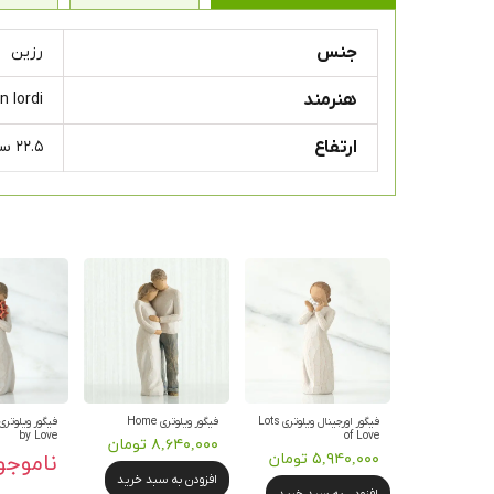
جنس
رزین
هنرمند
n lordi
ارتفاع
۲۲.۵ سانتی متر
فیگور اورجینال ویلوتری Lots
فیگور ویلوتری Home
by Love
of Love
۸,۶۴۰,۰۰۰ تومان
۵,۹۴۰,۰۰۰ تومان
ناموجو
افزودن به سبد خرید
افزودن به سبد خرید