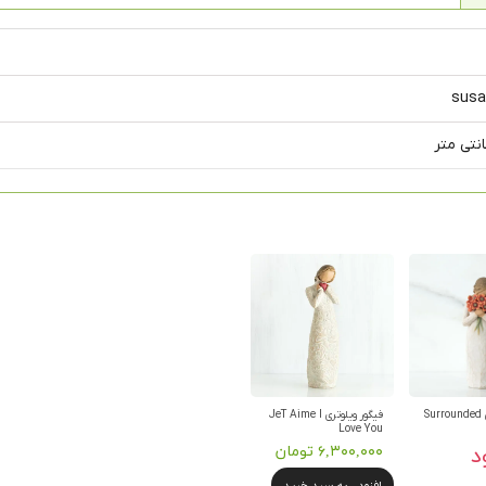
susa
فیگور ویلوتری Surrounded
فیگور ویلوتری JeT Aime I
Love You
د
۶,۳۰۰,۰۰۰ تومان
افزودن به سبد خرید