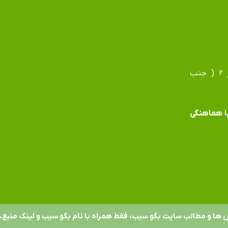
آدرس دفتر: مشهد، بلوار فردوسی، بلوار جانباز، جانباز ۲ ( جنب
 با هماهنگی
 ها و مطالب سایت بگو سیب، فقط همراه با نام بگو سیب و لینک منبع، 