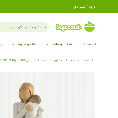
ورود
/
ثبت نام
حساب کاربری من
تغییر گذر واژه
سفارشات
تم ها
فیگور و ماکت
ماگ و ظروف
پا
خروج از حساب
کاربری
لگو LEGO®
برند Duo
برند EGAN
موجو mojo
لگو LEGO®
حیوانات موجو mojo
برند Duo
بگو سیب
مجسمه و فیگور
مجسمه ویلوتری Child of my Heart