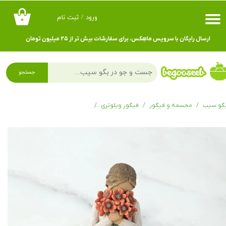
ورود
/
ثبت نام
۰
حساب کاربری من
ارسال رایگان با سرویس ماهِکس، برای سفارشات بیش تر از ۲۵ میلیون تومان
تغییر گذر واژه
سفارشات
جستجو
خروج از حساب کاربری
گو سیب
مجسمه و فیگور
فیگور ویلوتری
فیگور ویلوتری Surrounded by Love