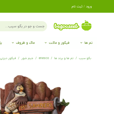
ورود
/
ثبت نام
حساب کاربری من
تغییر گذر واژه
سفارشات
تم ها
فیگور و ماکت
ماگ و ظروف
پا
خروج از حساب
کاربری
لگو LEGO®
برند Duo
برند EGAN
موجو mojo
لگو LEGO®
حیوانات موجو mojo
برند Duo
بگو سیب
تم ها و برند ها
enesco
جیم شور
فیگور دیزنی وینی پو eart