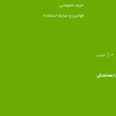
حریم خصوصی
قوانین و شرایط استفاده
آدرس دفتر: مشهد، بلوار فردوسی، بلوار جانباز، جانباز ۲ ( جنب
 با هماهنگی