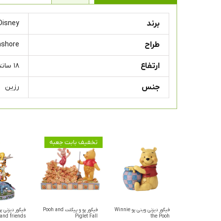
برند
Disney
طراح
mshore
ارتفاع
۱۸ سانتی متر
جنس
رزین
تخفیف بابت جعبه
فیگور دیزنی وینی پو Winnie
فیگور پو و پیگلت Pooh and
and friends
Piglet Fall
the Pooh