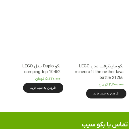
لگو ماینکرفت مدل LEGO
لگو Duplo مدل LEGO
camping trip 10452
minecraft the nether lava
battle 21266
۵,۲۲۰,۰۰۰ تومان
۲,۷۰۰,۰۰۰ تومان
افزودن به سبد خرید
افزودن به سبد خرید
تماس​​​​​​​ با بگو سیب