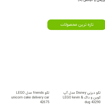
ررسی و آنباکس
(۱۰)
​تازه ترین محصولات
لگو دیزنی Disney مدل آپ
لگو friends مدل LEGO
کوین و داگ LEGO kevin &
unicorn cake delivery car
42675
dug 43290