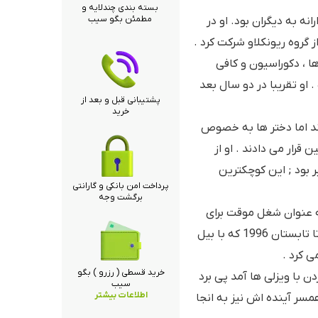
بسته بندی چندلایه و
مطمئن بگو سیب
انه به دیگران بود. او در
با راجر دیویس از گروه ریونکلاو شرکت کرد .
ها ، دکوراسیون و کافی
 او تقریبا در دو سال بعد
پشتیبانی قبل و بعد از
خرید
ند اما دختر ها به خصوص
قرار می دادند . او از
 بود ; این کوچکترین
پرداخت امن بانکی و گارانتی
برگشت وجه
تز در لندن به عنوان شغل موقت برای
تقویت زبان انگلیسی شروع به کار کرد .فلور تا تابستان 1996 که با بیل
ی کرد .
خرید قسطی ( رزرو ) بگو
 1996 برای زندگی کردن با ویزلی ها آمد پی برد
سیب
اطلاعات بیشتر
مسر آینده اش نیز به انجا