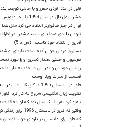
1995 در مسابقه ی سه جادوگر بود .
فلور در ابتدا فردی مغرر و با حالتی کوچک پندار
جشن یول بال در سال 1994 
او از هر چیز هاگوارتز انتقاد می کرد مثل غذا 
نبودن بلندی صدا برای شنیده شدن در اطراف .
قدری از انتقاد خود کاست . (ش.د.5)
پسران( مردان جوان ) به شدت دلربای او شد
هرمیون و جینی مقدار کمتری او را مورد تحسین 
زیبایی خودش و قدرتش در جذب مردان با خبر
قسمت از میراث ویلا اوست
فلور در تابستان 1995 در گرینگا
نامزد کرد تقریبا یک سال بود که او را ملاقات م
وقتی که هری در تابستان
که فلور برای دانستن در باره ی خویشاوندان ه