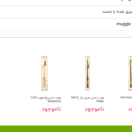
یزی شده با دست
muggle
ب دستی Hermione
چوب دستی هری پاتر Harry
چوب دستی ولدمورت Lord
Voldemort
Potter
د
ناموجود
ناموجود