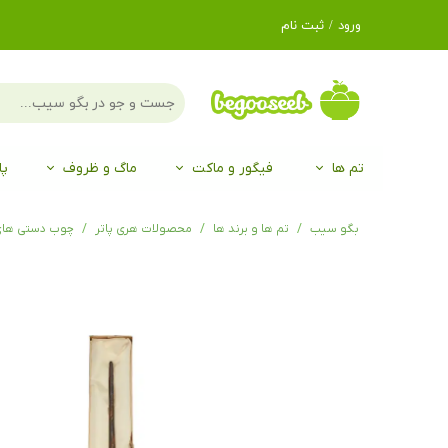
ورود
/
ثبت نام
حساب کاربری من
تغییر گذر واژه
سفارشات
تم ها
فیگور و ماکت
ماگ و ظروف
پا
خروج از حساب
کاربری
لگو LEGO®
برند Duo
برند EGAN
موجو mojo
لگو LEGO®
حیوانات موجو mojo
برند Duo
بگو سیب
تم ها و برند ها
محصولات هری پاتر
چوب دستی های 