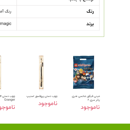
رنگ
رنگ آم
برند
 magic
مینی فیگور شانسی هری
چوب دستی پروفسور اسنیپ
چو
پاتر سری ۲
Granger
ناموجود
ناموجود
ناموجو