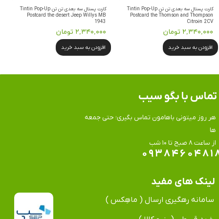
کارت پستال سه بعدی تن تن Tintin Pop-Up
کارت پستال سه بعدی تن تن Tintin Pop-Up
Postcard the desert Jeep Willys MB
Postcard the Thomson and Thompson
1943
Citroën 2CV
۲,۳۴۰,۰۰۰ تومان
۲,۳۴۰,۰۰۰ تومان
افزودن به سبد خرید
افزودن به سبد خرید
تماس​​​​​​​ با بگو سیب
هر روز میتونی باهامون تماس بگیری؛ حتی جمعه
ها
​​​​​​​از ساعت ۸ صبح تا ۱۰ شب
۰۹۳۸۴۶۰۴۸۱
لینک های مفید
سامانه رهگیری ارسال ( ماهِکس )