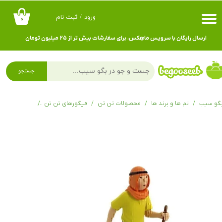
ورود
/
ثبت نام
۰
حساب کاربری من
ارسال رایگان با سرویس ماهِکس، برای سفارشات بیش تر از ۲۵ میلیون تومان
تغییر گذر واژه
سفارشات
جستجو
خروج از حساب کاربری
گو سیب
تم ها و برند ها
محصولات تن تن
فیگورهای تن تن
فیگور تن تن Tintin desert