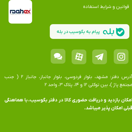
قوانین و شرایط استفاده
پیام به بگوسیب در بله
آدرس دفتر: مشهد، بلوار فردوسی، بلوار جانباز، جانباز ۲ ( جنب
جتمع پاژ )، بین توکلی ۱۲ و ۱۴، پلاک ۳، واحد ۲
​​​​​​امکان بازدید و دریافت حضوری کالا در دفتر بگوسیب، با هماهنگی
بلی امکان پذیر میباشد.