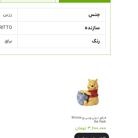
جنس
رزین
سازنده
RITTO
رنگ
براق
فیگور دیزنی وینی پو Winnie
the Pooh
۳,۶۰۰,۰۰۰ تومان
افزودن به سبد خرید