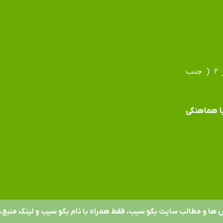
آدرس دفتر: مشهد، بلوار فردوسی، بلوار جانباز، جانباز ۲ ( جنب
 با هماهنگی
 ها و مطالب سایت بگو سیب، فقط همراه با نام بگو سیب و لینک منبع، 