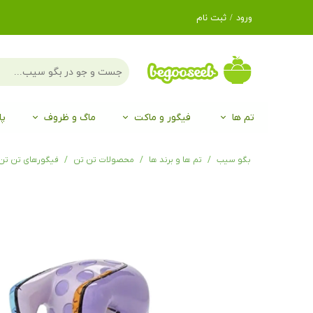
ورود
/
ثبت نام
حساب کاربری من
تغییر گذر واژه
سفارشات
تم ها
فیگور و ماکت
ماگ و ظروف
پا
خروج از حساب
کاربری
لگو LEGO®
برند Duo
برند EGAN
موجو mojo
لگو LEGO®
حیوانات موجو mojo
برند Duo
بگو سیب
تم ها و برند ها
محصولات تن تن
فیگورهای تن تن