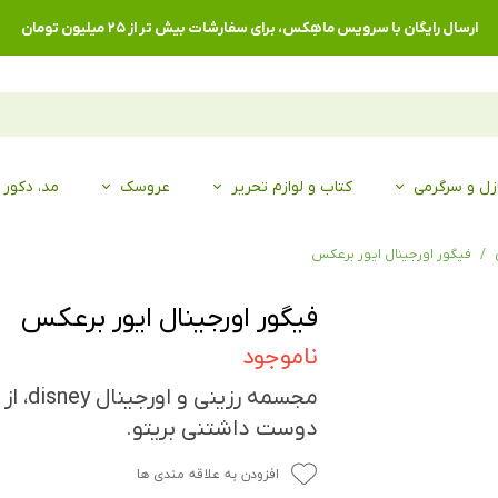
ارسال رایگان با سرویس ماهِکس، برای سفارشات بیش تر از ۲۵ میلیون تومان
زل و سرگرمی
کتاب و لوازم تحریر
عروسک
مد، دکور
فیگور اورجینال ایور برعکس
فیگور اورجینال ایور برعکس
ناموجود
مجسمه ر
دوست داشتنی بریتو.
افزودن به علاقه مندی ها