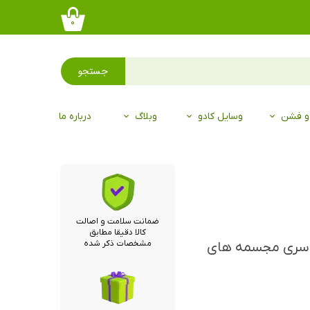
۰
جستجو
 و فشن
وسایل کادو
وبلاگ
درباره ما
ضمانت سلامت و اصالت
کالا دقیقا مطابق
مشخصات ذکر شده
زینی و اورجینال disney، از سری مجسمه های