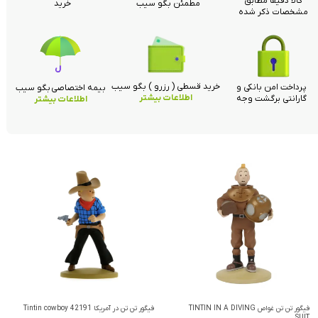
کالا دقیقا مطابق
مطمئن بگو سیب
خرید
مشخصات ذکر شده
خرید قسطی ( رزرو ) بگو سیب
پرداخت امن بانکی و
بیمه اختصاصی بگو سیب
اطلاعات بیشتر
گارانتی برگشت وجه
اطلاعات بیشتر
فیگور تن تن غواص TINTIN IN A DIVING
فیگور تن تن در آمریکا Tintin cowboy 42191
SUIT