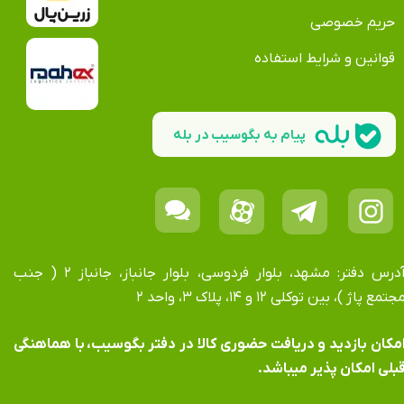
حریم خصوصی
قوانین و شرایط استفاده
پیام به بگوسیب در بله
آدرس دفتر: مشهد، بلوار فردوسی، بلوار جانباز، جانباز ۲ ( جنب
جتمع پاژ )، بین توکلی ۱۲ و ۱۴، پلاک ۳، واحد ۲
​​​​​​امکان بازدید و دریافت حضوری کالا در دفتر بگوسیب، با هماهنگی
بلی امکان پذیر میباشد.