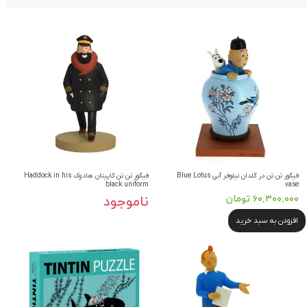
فیگور تن تن در گلدان نیلوفر آبی Blue Lotus
فیگور تن تن کاپیتان هادوک Haddock in his
black uniform
vase
۶۰,۳۰۰,۰۰۰ تومان
ناموجود
افزودن به سبد خرید