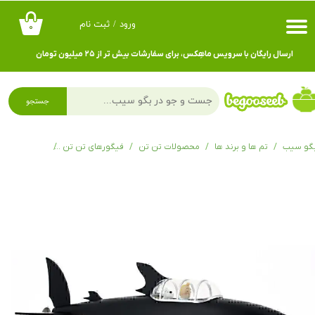
ورود
/
ثبت نام
۰
حساب کاربری من
ارسال رایگان با سرویس ماهِکس، برای سفارشات بیش تر از ۲۵ میلیون تومان
تغییر گذر واژه
سفارشات
جستجو
خروج از حساب کاربری
گو سیب
تم ها و برند ها
محصولات تن تن
فیگورهای تن تن
موزه خیالی و