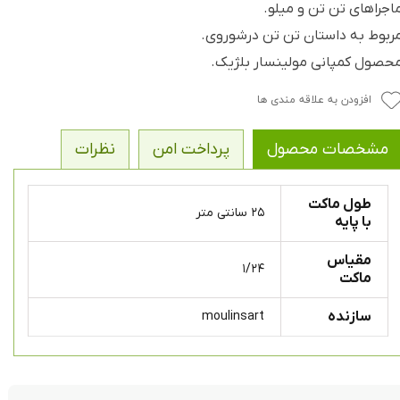
اجراهای تن تن و میلو.
ربوط به داستان تن تن درشوروی.
حصول کمپانی مولینسار بلژیک.
افزودن به علاقه مندی ها
مشخصات محصول
پرداخت امن
نظرات
طول ماکت
۲۵ سانتی متر
با پایه
مقیاس
۱/۲۴
ماکت
سازنده
moulinsart