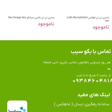
ماشین تن تن فولکس cutts the butcher’s
ماشین تن تن تاکسی شیکاگو the chicago taxi
van
ناموجود
ناموجود
تماس​​​​​​​ با بگو سیب
هر روز میتونی باهامون تماس بگیری؛ حتی جمعه
ها
​​​​​​​از ساعت ۸ صبح تا ۱۰ شب
۰۹۳۸۴۶۰۴۸۱
لینک های مفید
سامانه رهگیری ارسال ( ماهِکس )