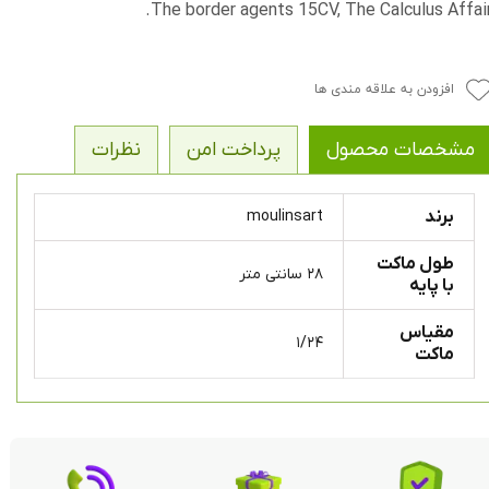
The border agents 15CV, The Calculus Affair
افزودن به علاقه مندی ها
مشخصات محصول
پرداخت امن
نظرات
برند
moulinsart
طول ماکت
۲۸ سانتی متر
با پایه
مقیاس
۱/۲۴
ماکت