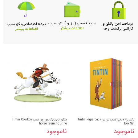
خرید قسطی ( رزرو ) بگو سیب
پرداخت امن بانکی و
بیمه اختصاصی بگو سیب
اطلاعات بیشتر
گارانتی برگشت وجه
اطلاعات بیشتر
باکس ۲۳ تایی کتاب تن تن Tintin Paperback
فیگور تن تن کابوی روی اسب Tintin Cowboy
horse resin figurine
Box Set
ناموجود
ناموجود