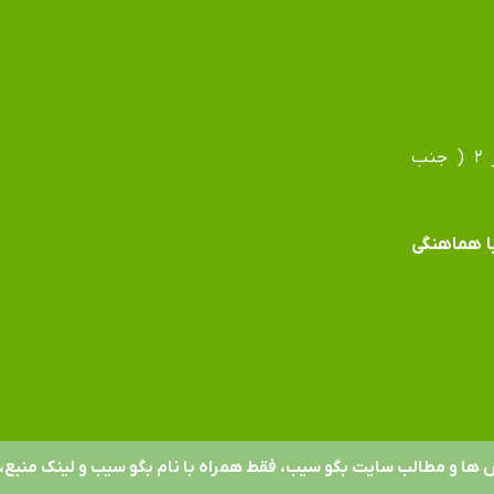
آدرس دفتر: مشهد، بلوار فردوسی، بلوار جانباز، جانباز ۲ ( جنب
 با هماهنگی
 ها و مطالب سایت بگو سیب، فقط همراه با نام بگو سیب و لینک منبع، 