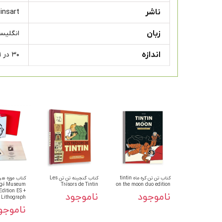
ناشر
insart
زبان
انگلیس
اندازه
۳۰ در ۲۱ سانتی متر
کتاب تن تن کره ماه tintin
کتاب گنجینه تن تن Les
کتاب موزه هرژ
gé Museum
Trésors de Tintin
on the moon duo edition
Edition ES +
ناموجود
ناموجود
Lithograph
ناموجو