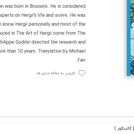
n was born in Brussels. He is considered
xperts on Hergé's life and œuvre. He was
o know Hergé personally and most of the
uced in The Art of Hergé come from The
ilippe Goddin directed the research and
ore than 10 years. Translation by Michael
Farr.
افزودن به علاقه مندی ها
گالینگور )