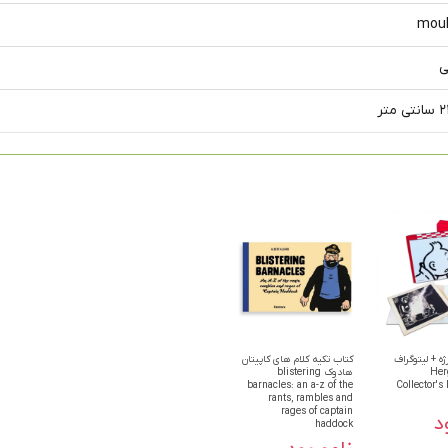
moul
ی
ه + لیتوگراف
کتاب تکیه کلام های کاپیتان
Her
هادوک blistering
barnacles: an a-z of the
Collector's 
rants, rambles and
rages of captain
د
haddock