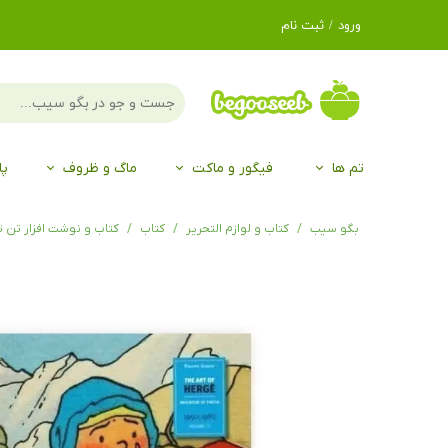
ورود
/
ثبت نام
حساب کاربری من
تغییر گذر واژه
سفارشات
تم ها
فیگور و ماکت
ماگ و ظروف
پا
خروج از حساب
کاربری
لگو LEGO®
برند Duo
برند EGAN
موجو mojo
لگو LEGO®
حیوانات موجو mojo
برند Duo
بگو سیب
کتاب و لوازم التحریر
کتاب
کتاب و نوشت افزار تن 