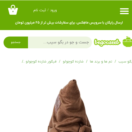
ورود
/
ثبت نام
۰
حساب کاربری من
ارسال رایگان با سرویس ماهِکس، برای سفارشات بیش تر از ۲۵ میلیون تومان
تغییر گذر واژه
سفارشات
جستجو
خروج از حساب کاربری
گو سیب
تم ها و برند ها
شازده کوچولو
فیگور شازده کوچولو
کلاه سخنگوی هری پاتر  15 Phrases