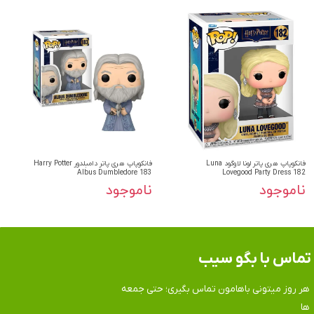
فانکوپاپ هری پاتر لونا لاوگود Luna
فانکوپاپ هری پاتر دامبلدور Harry Potter
Albus Dumbledore 183
Lovegood Party Dress 182
ناموجود
ناموجود
تماس​​​​​​​ با بگو سیب
هر روز میتونی باهامون تماس بگیری؛ حتی جمعه
ها