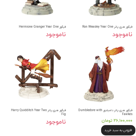
فیگور هری پاتر Ron Weasley Year One
فیگور Hermione Granger Year One
ناموجود
ناموجود
فیگور هری پاتر دامبلدور Dumbledore with
فیگور هری پاتر Harry Quidditch Year Two
Fig
Fawkes
۲۶,۱۰۰,۰۰۰ تومان
ناموجود
افزودن به سبد خرید