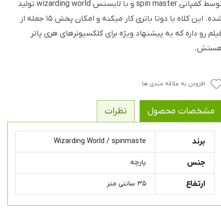
توسط کمپانی spin master و با لایسنس wizarding world تولید
شده. این کلاه با دوتا باتری کار میکنه و امکان پخش ۱۵ جمله از
یلم رو داره که یه پیشنهاد ویژه برای کلکسیونرهای هری پاتر
ستش.
افزودن به علاقه مندی ها
مشخصات محصول
نظرات
برند
Wizarding World / spinmaste
جنس
پارچه
ارتفاع
۳۵ سانتی متر