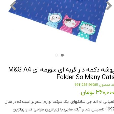
پوشه دکمه دار گربه ای سورمه ای M&G A4
Folder So Many Cat
 محصول: 6941255196985
۳۶۰,۰۰ تومان
مپانی ام اند جی شانگهای، یک شرکت لوازم التحریر است که در سال
1997 تاسیس شد و آیتم هایی با زیباترین طراحی ها و بهترین