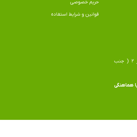
حریم خصوصی
قوانین و شرایط استفاده
آدرس دفتر: مشهد، بلوار فردوسی، بلوار جانباز، جانباز ۲ ( جنب
 با هماهنگی