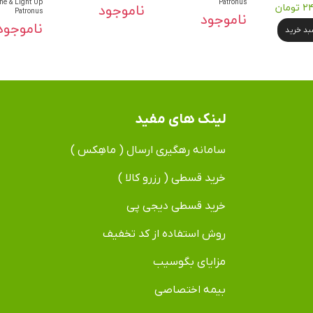
ne & Light Up
Patronus
مان
ناموجود
Patronus
ناموجود
ناموجود
سبد خرید
لینک های مفید
سامانه رهگیری ارسال ( ماهِکس )
خرید قسطی ( رزرو کالا )
خرید قسطی دیجی پی
روش استفاده از کد تخفیف
مزایای بگوسیب
بیمه اختصاصی