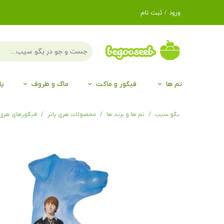
ورود
/
ثبت نام
حساب کاربری من
تغییر گذر واژه
سفارشات
تم ها
فیگور و ماکت
ماگ و ظروف
پا
خروج از حساب
کاربری
لگو LEGO®
برند Duo
برند EGAN
موجو mojo
لگو LEGO®
حیوانات موجو mojo
برند Duo
بگو سیب
تم ها و برند ها
محصولات هری پاتر
فیگورهای هری 