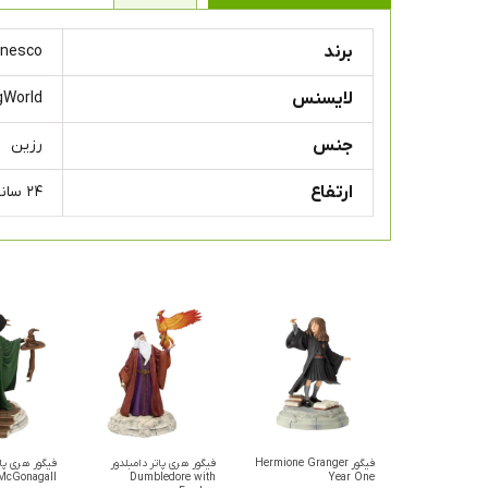
برند
nesco
لایسنس
gWorld
جنس
رزین
ارتفاع
۲۴ سانتی متر
فیگور Hermione Granger
فیگور هری پاتر دامبلدور
فیگور هری پا
 McGonagall
Dumbledore with
Year One