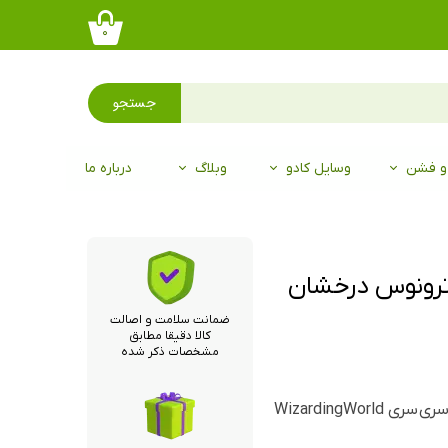
۰
جستجو
 و فشن
وسایل کادو
وبلاگ
درباره ما
اترونوس درخشان
ضمانت سلامت و اصالت
کالا دقیقا مطابق
مشخصات ذکر شده
مجسمه اورجینال هری پاتر از برند enesco و سری سری WizardingWorld