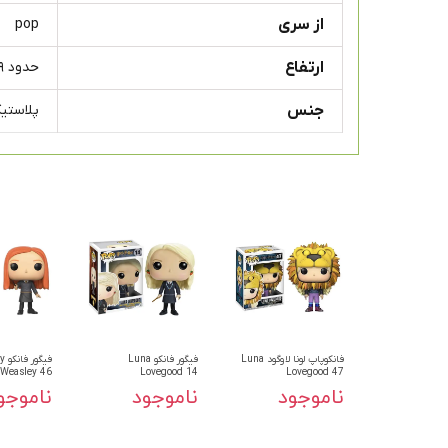
از سری
pop
ارتفاع
حدود ۹ سانتی متر
جنس
پلاستیک 
فانکوپاپ لونا لاوگود Luna
فیگور فانکو Luna
فیگ
Weasley 46
Lovegood 14
Lovegood 47
ناموجود
ناموجود
ناموجو