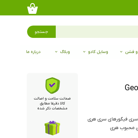
۰
جستجو
 و فشن
وسایل کادو
وبلاگ
درباره ما
ضمانت سلامت و اصالت
کالا دقیقا مطابق
مشخصات ذکر شده
پ اورجینال George Weasley 97، از سری فیگورهای سری هری
ای محبوب هری