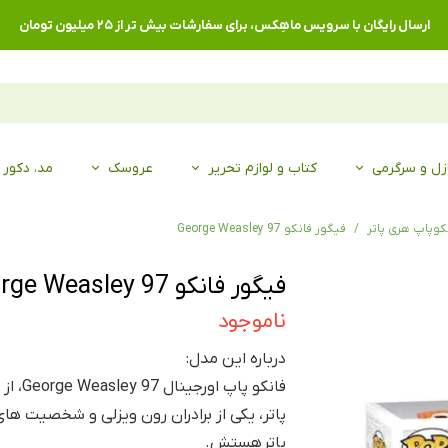
ارسال رایگان با سرویس ماهِکس، برای سفارشات بیش تر از ۲۵ میلیون تومان
زل و سرگرمی
کتاب و لوازم تحریر
عروسک
مد، دکور
کوپاپ هری پاتر
فیگور فانکو George Weasley 97
فیگور فانکو George Weasley 97
ناموجود
درباره این مدل:
فانکو پا
پاتر، یکی از برادران رون ویزلی و شخصیت ه
پاتر هستش.