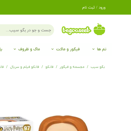
ورود
/
ثبت نام
حساب کاربری من
تغییر گذر واژه
سفارشات
تم ها
فیگور و ماکت
ماگ و ظروف
پا
خروج از حساب
کاربری
لگو LEGO®
برند Duo
برند EGAN
موجو mojo
لگو LEGO®
حیوانات موجو mojo
برند Duo
بگو سیب
مجسمه و فیگور
فانکو
فانکو فیلم و سریال
فان