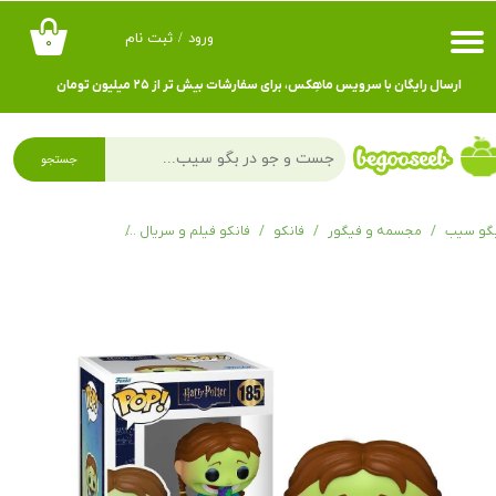
ورود
/
ثبت نام
۰
حساب کاربری من
ارسال رایگان با سرویس ماهِکس، برای سفارشات بیش تر از ۲۵ میلیون تومان
تغییر گذر واژه
سفارشات
جستجو
خروج از حساب کاربری
گو سیب
مجسمه و فیگور
فانکو
فانکو فیلم و سریال
فانکوپاپ هری پاتر