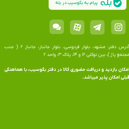
پیام به بگوسیب در بله
آدرس دفتر: مشهد، بلوار فردوسی، بلوار جانباز، جانباز ۲ ( جنب
جتمع پاژ )، بین توکلی ۱۲ و ۱۴، پلاک ۳، واحد ۲
​​​​​​امکان بازدید و دریافت حضوری کالا در دفتر بگوسیب، با هماهنگی
بلی امکان پذیر میباشد.