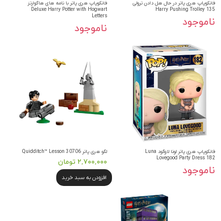
فانکوپاپ هری پاتر در حال هل دادن ترولی
فانکوپاپ هری پاتر با نامه های هاگوارتز
Deluxe Harry Potter with Hogwart
Harry Pushing Trolley 135
Letters
ناموجود
ناموجود
فانکوپاپ هری پاتر لونا لاوگود Luna
لگو هری پاتر Quidditch™ Lesson 30706
Lovegood Party Dress 182
۲,۷۰۰,۰۰۰ تومان
ناموجود
افزودن به سبد خرید