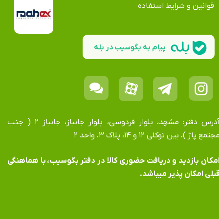
قوانین و شرایط استفاده
پیام به بگوسیب در بله
آدرس دفتر: مشهد، بلوار فردوسی، بلوار جانباز، جانباز ۲ ( جنب
جتمع پاژ )، بین توکلی ۱۲ و ۱۴، پلاک ۳، واحد ۲
​​​​​​امکان بازدید و دریافت حضوری کالا در دفتر بگوسیب، با هماهنگی
بلی امکان پذیر میباشد.