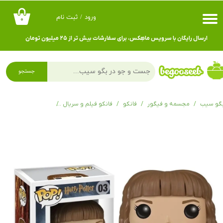
ورود
/
ثبت نام
۰
حساب کاربری من
ارسال رایگان با سرویس ماهِکس، برای سفارشات بیش تر از ۲۵ میلیون تومان
تغییر گذر واژه
سفارشات
جستجو
خروج از حساب کاربری
گو سیب
مجسمه و فیگور
فانکو
فانکو فیلم و سریال
فانکوپاپ هری پاتر