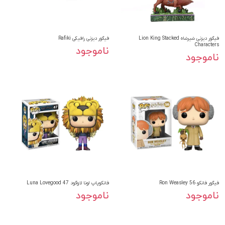
فیگور دیزنی شیرشاه Lion King Stacked
فیگور دیزنی رافیکی Rafiki
Characters
ناموجود
ناموجود
فیگور فانکو Ron Weasley 56
فانکوپاپ لونا لاوگود Luna Lovegood 47
ناموجود
ناموجود