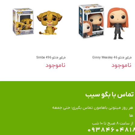
فیگور فانکو Ginny Weasley 46
فیگور فانکو Simba 496
ناموجود
ناموجود
تماس​​​​​​​ با بگو سیب
هر روز میتونی باهامون تماس بگیری؛ حتی جمعه
ها
​​​​​​​از ساعت ۸ صبح تا ۱۰ شب
۰۹۳۸۴۶۰۴۸۱