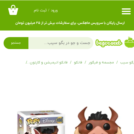
ورود
/
ثبت نام
۰
حساب کاربری من
ارسال رایگان با سرویس ماهِکس، برای سفارشات بیش تر از ۲۵ میلیون تومان
تغییر گذر واژه
سفارشات
جستجو
خروج از حساب کاربری
گو سیب
مجسمه و فیگور
فانکو
فانکو انیمیشن و کارتون
فانکوپاپ دیزنی