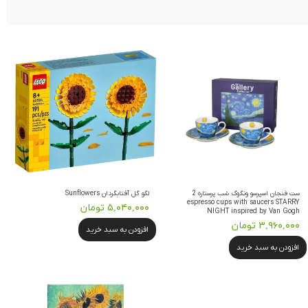
ست فنجان اسپرسو ونگوگ شب پرستاره 2
لگو گل آفتابگردان Sunflowers
espresso cups with saucers STARRY
۵,۰۴۰,۰۰۰ تومان
NIGHT inspired by Van Gogh
۳,۹۶۰,۰۰۰ تومان
افزودن به سبد خرید
افزودن به سبد خرید