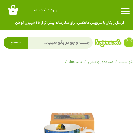
ورود
/
ثبت نام
۰
حساب کاربری من
ارسال رایگان با سرویس ماهِکس، برای سفارشات بیش تر از ۲۵ میلیون تومان
تغییر گذر واژه
سفارشات
جستجو
خروج از حساب کاربری
گو سیب
مد، دکور و فشن
برند duo
ماگ کلاسیک ونگوگ مدل تراس کافه در شب lassic TERRACE AT NIGHT inspired by Van Gogh