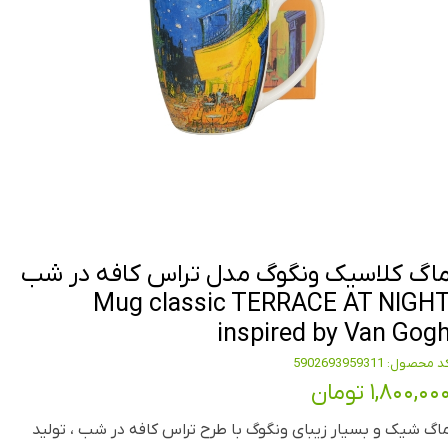
اگ کلاسیک ونگوگ مدل تراس کافه در شب
Mug classic TERRACE AT NIGH
inspired by Van Gog
 محصول: 5902693959311
۱,۸۰۰,۰۰ تومان
اگ شیک و بسیار زیبای ونگوگ با طرح تراس کافه در شب ، تولید