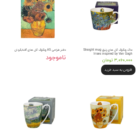
ماگ ونگوگ گل های زنبق Straight mug
دفتر طراحی A5 ونگوگ گل های آفتابگردان
Irises inspired by Van Gogh
ناموجود
۳,۰۶۰,۰۰۰ تومان
افزودن به سبد خرید