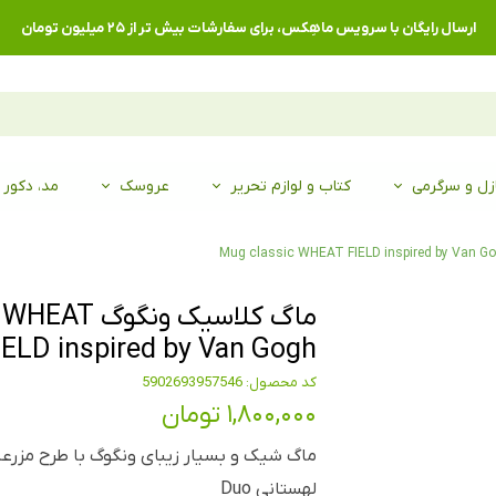
ارسال رایگان با سرویس ماهِکس، برای سفارشات بیش تر از ۲۵ میلیون تومان
زل و سرگرمی
کتاب و لوازم تحریر
عروسک
مد، دکور
ماگ کلاسیک ون
IELD inspired by Van Gogh
کد محصول: 5902693957546
۱,۸۰۰,۰۰۰ تومان
ماگ شیک و بسیار زیبای ونگوگ با طرح مزرعه 
لهستانی Duo