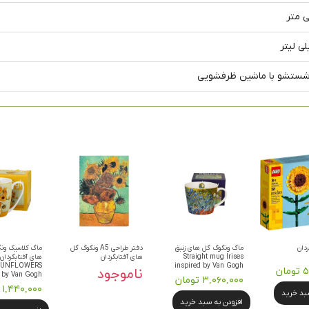
شستشو با ماشین ظرفشویی
ردان
ماگ ونگوگ گل های زنبق
دفتر طراحی A5 ونگوگ گل
ماگ کلاسیک ون
Straight mug Irises
های آفتابگردان
 SUNFLOWERS
inspired by Van Gogh
ان
ناموجود
d by Van Gogh
۳,۰۶۰,۰۰۰ تومان
۱,۴۴۰,۰۰۰ تومان
سبد خرید
افزودن به سبد خرید