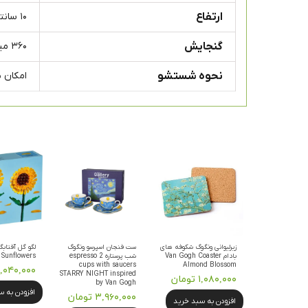
ارتفاع
۱۰ سانتی متر
گنجایش
۳۶۰ میلی لیتر
نحوه شستشو
امکان 
زیرلیوانی ونگوگ شکوفه های
ست فنجان اسپرسو ونگوگ
لگو گل آفتابگ
بادام Van Gogh Coaster
شب پرستاره 2 espresso
Sunflowers
cups with saucers
Almond Blossom
۵,۰۴۰,۰۰۰ توم
STARRY NIGHT inspired
۱,۰۸۰,۰۰۰ تومان
by Van Gogh
افزودن به 
۳,۹۶۰,۰۰۰ تومان
افزودن به سبد خرید