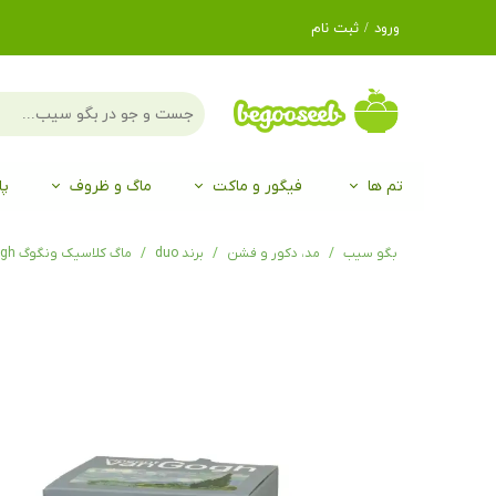
ورود
/
ثبت نام
حساب کاربری من
تغییر گذر واژه
سفارشات
تم ها
فیگور و ماکت
ماگ و ظروف
پا
خروج از حساب
کاربری
لگو LEGO®
برند Duo
برند EGAN
موجو mojo
لگو LEGO®
حیوانات موجو mojo
برند Duo
بگو سیب
مد، دکور و فشن
برند duo
ماگ کلاسیک ونگوگ Mug classic WHEAT FIELD inspired by Van Gogh