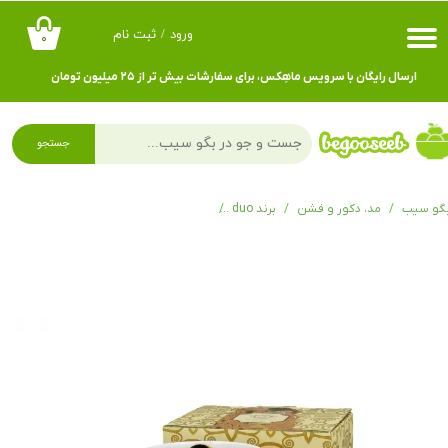
ورود
/
ثبت نام
۰
حساب کاربری من
ارسال رایگان با سرویس ماهِکس، برای سفارشات بیش تر از ۲۵ میلیون تومان
تغییر گذر واژه
سفارشات
جستجو
خروج از حساب کاربری
گو سیب
مد، دکور و فشن
برند duo
ماگ کلیمت Mug barrel THE KISS ECRU inspired by Klimt