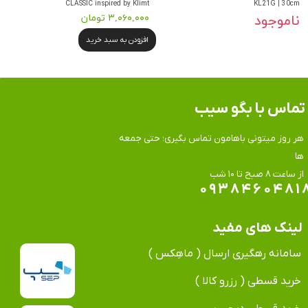
CLASSIC inspired by Klimt
KL21G | 30cm
ناموجود
۳,۰۶۰,۰۰۰ تومان
افزودن به سبد خرید
تماس​​​​​​​ با بگو سیب
هر روز میتونی باهامون تماس بگیری؛ حتی جمعه
ها
​​​​​​​از ساعت ۸ صبح تا ۱۰ شب
۰۹۳۸۴۶۰۴۸۱
لینک های مفید
سامانه رهگیری ارسال ( ماهِکس )
خرید قسطی ( رزرو کالا )