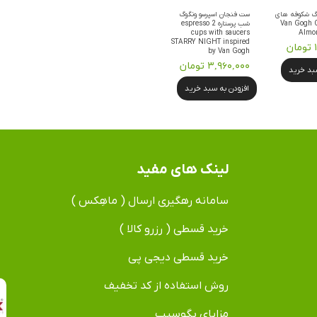
گوگ شکوفه های
ست فنجان اسپرسو ونگوگ
Van Gogh Coast
شب پرستاره 2 espresso
cups with saucers
Almo
STARRY NIGHT inspired
ن
by Van Gogh
۳,۹۶۰,۰۰۰ تومان
سبد خرید
افزودن به سبد خرید
لینک های مفید
سامانه رهگیری ارسال ( ماهِکس )
خرید قسطی ( رزرو کالا )
خرید قسطی دیجی پی
روش استفاده از کد تخفیف
مزایای بگوسیب