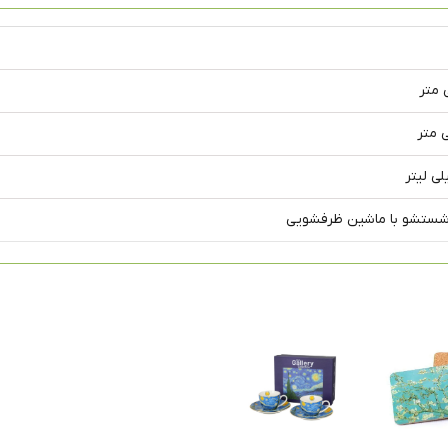
شستشو با ماشین ظرفشویی