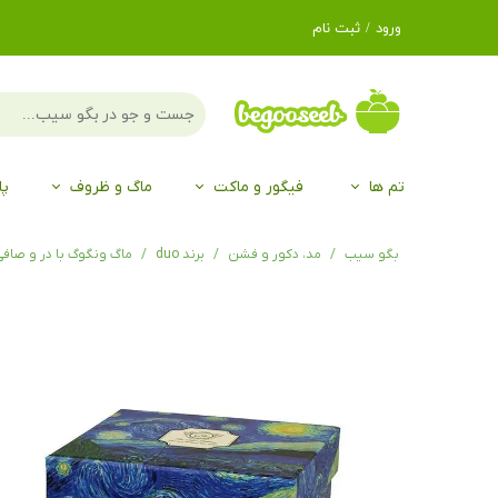
ورود
/
ثبت نام
حساب کاربری من
تغییر گذر واژه
سفارشات
تم ها
فیگور و ماکت
ماگ و ظروف
پا
خروج از حساب
کاربری
لگو LEGO®
برند Duo
برند EGAN
موجو mojo
لگو LEGO®
حیوانات موجو mojo
برند Duo
بگو سیب
مد، دکور و فشن
برند duo
ماگ ونگوگ با در و صافی arrel with tea infuser STARRY NIGHT inspired by Van Gogh