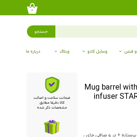
۰
جستجو
 و فشن
وسایل کادو
وبلاگ
درباره ما
 با در و صافی Mug barrel with tea
infuser STA
ضمانت سلامت و اصالت
کالا دقیقا مطابق
مشخصات ذکر شده
ستاره + در و صافی چای ،