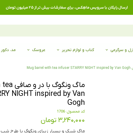
ارسال رایگان با سرویس ماهِکس، برای سفارشات بیش تر از ۲۵ میلیون تومان
زل و سرگرمی
کتاب و لوازم تحریر
عروسک
مد، دکور
Mug b
ماگ ونگوگ
RRY NIGHT inspired by Van
Gogh
کد محصول: 1706
۳,۲۴۰,۰۰۰ تومان
ماگ شیک و بسیار زیبای ونگوگ با طرح شب پر