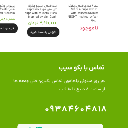
ست ۶ عددی فنجان ونگوگ
ست فنجان اسپرسو ونگوگ
زیرلیوانی ون
Set of 6 cups 280 ml
گل های زنبق 2 espresso
بادام er
nd Blossom
cups with saucers Irises
with saucers STARRY
inspired by Van Gogh
NIGHT inspired by Van
۱,۰۸۰,۰۰۰ توما
Gogh
۳,۹۶۰,۰۰۰ تومان
ناموجود
افزودن به 
افزودن به سبد خرید
تماس​​​​​​​ با بگو سیب
هر روز میتونی باهامون تماس بگیری؛ حتی جمعه ها
​​​​​​​از ساعت ۸ صبح تا ۱۰ شب
۰۹۳۸۴۶۰۴۸۱۸