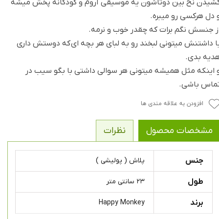
شیدن نخ بین دوتاشون یه موسیقی آروم و کودکانه پخش میشه
 دل هرکسی رو میبره.
ز جنسش نگم برات که چقدر خوب و نرمه.
ا داشتنش میتونی لبخند رو به لبای هر بچه ای که دوستش داری
دیه بدی.
 اینکه مثل همیشه میتونی هر سوالی داشتی با بگو سیب در
ماس باشی.
افزودن به علاقه مندی ها
مشخصات محصول
نظرات
جنس
پلاش ( پولیشی )
طول
۲۳ سانتی متر
برند
Happy Monkey