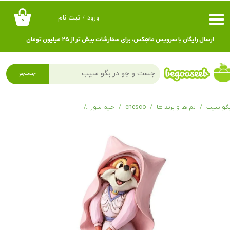
ورود
/
ثبت نام
۰
حساب کاربری من
ارسال رایگان با سرویس ماهِکس، برای سفارشات بیش تر از ۲۵ میلیون تومان
تغییر گذر واژه
سفارشات
جستجو
خروج از حساب کاربری
گو سیب
تم ها و برند ها
enesco
جیم شور
فیگور دیزنی مری رابین هود Merry Maiden