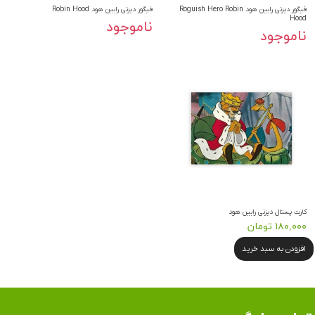
فیگور دیزنی رابین هود Roguish Hero Robin
فیگور دیزنی رابین هود Robin Hood
Hood
ناموجود
ناموجود
کارت پستال دیزنی رابین هود
۱۸۰,۰۰۰ تومان
افزودن به سبد خرید