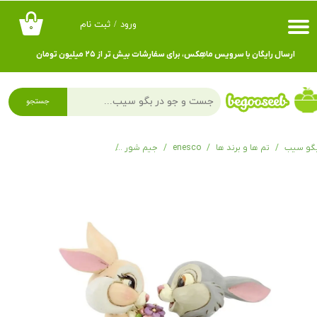
ورود
/
ثبت نام
۰
حساب کاربری من
ارسال رایگان با سرویس ماهِکس، برای سفارشات بیش تر از ۲۵ میلیون تومان
تغییر گذر واژه
سفارشات
جستجو
خروج از حساب کاربری
گو سیب
تم ها و برند ها
enesco
جیم شور
فیگور بامبی Thumper and Blossom