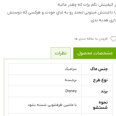
ز کیفیتش نگم برات که چقدر عالیه.
ا داشتنش میتونی لبخند رو به لبای خودت و هرکسی که دوستش
اری هدیه بدی.
افزودن به علاقه مندی ها
مشخصات محصول
نظرات
جنس ماگ
سرامیک
نوع طرح
برجسته
برند
Disney
نحوه
با ماشین ظرفشویی شسته نشود
شستشو