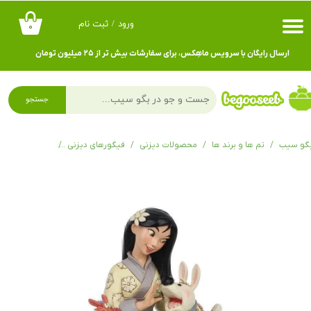
ورود
/
ثبت نام
۰
حساب کاربری من
ارسال رایگان با سرویس ماهِکس، برای سفارشات بیش تر از ۲۵ میلیون تومان
تغییر گذر واژه
سفارشات
جستجو
خروج از حساب کاربری
گو سیب
تم ها و برند ها
محصولات دیزنی
فیگورهای دیزنی
فیگور دیزنی مولان le Heroine