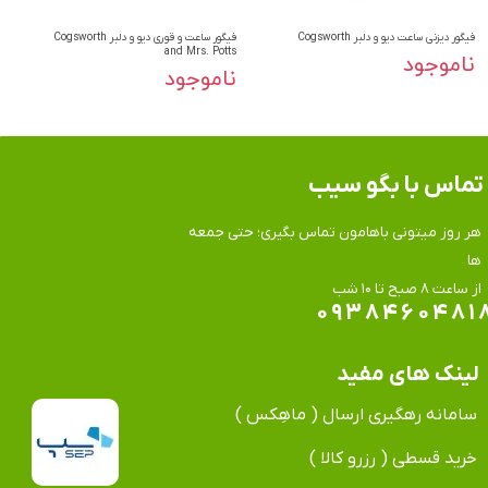
فیگور دیزنی ساعت دیو و دلبر Cogsworth
فیگور ساعت و قوری دیو و دلبر Cogsworth
and Mrs. Potts
ناموجود
ناموجود
تماس​​​​​​​ با بگو سیب
هر روز میتونی باهامون تماس بگیری؛ حتی جمعه
ها
​​​​​​​از ساعت ۸ صبح تا ۱۰ شب
۰۹۳۸۴۶۰۴۸۱
لینک های مفید
سامانه رهگیری ارسال ( ماهِکس )
خرید قسطی ( رزرو کالا )