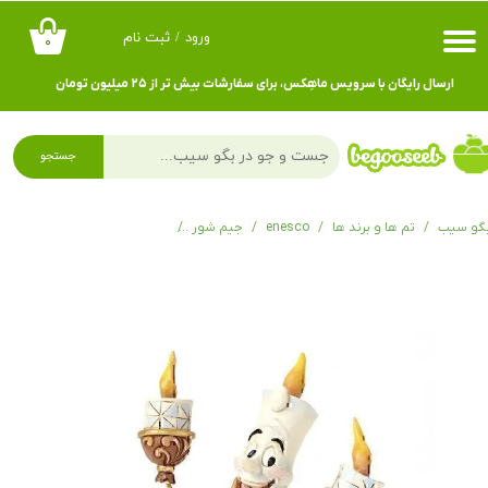
ورود
/
ثبت نام
۰
حساب کاربری من
ارسال رایگان با سرویس ماهِکس، برای سفارشات بیش تر از ۲۵ میلیون تومان
تغییر گذر واژه
سفارشات
جستجو
خروج از حساب کاربری
گو سیب
تم ها و برند ها
enesco
جیم شور
فیگور دیزنی شمعدون دیو و دلبر iere