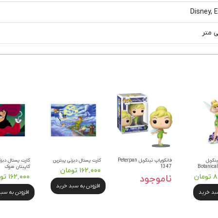
Disney, 
ینکربل
فانکوپاپ تینکربل Peterpan
کارت پستال دیزنی پیترپن
کارت پستال دیزن
Botanical
1347
کاپیتان هوک
۱۶۲,۰۰۰ تومان
ان
ناموجود
۱۶۲,۰۰۰ تومان
افزودن به سبد خرید
سبد خرید
افزودن به سب