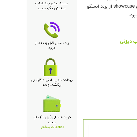
بسته بندی چندلایه و
کلکسیونرهای دیزنی باشه. این فیگور از سری showcase از برند انسکو
مطمئن بگو سیب
ره.
ب دیزنی
پشتیبانی قبل و بعد از
خرید
پرداخت امن بانکی و گارانتی
برگشت وجه
خرید قسطی ( رزرو ) بگو
سیب
اطلاعات بیشتر