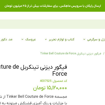
ارسال رایگان با سرویس ماهِکس، برای سفارشات بیش تر از ۲۵ میلیون تومان
زل و سرگرمی
کتاب و لوازم تحریر
عروسک
مد، دکور
فیگور دیزنی تینکربل Tinker Bell Couture de Force
فیگور دیزنی تی
Force
کد محصول: 4037525
۱۵,۱۲۰,۰۰۰ تومان
مجسمه rce
با جزئیات و رنگ آمیزی قشنگش میتونه یه ان