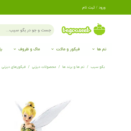
ورود
/
ثبت نام
حساب کاربری من
تغییر گذر واژه
سفارشات
تم ها
فیگور و ماکت
ماگ و ظروف
پا
خروج از حساب
کاربری
لگو LEGO®
برند Duo
برند EGAN
موجو mojo
لگو LEGO®
حیوانات موجو mojo
برند Duo
بگو سیب
تم ها و برند ها
محصولات دیزنی
فیگورهای دیزنی