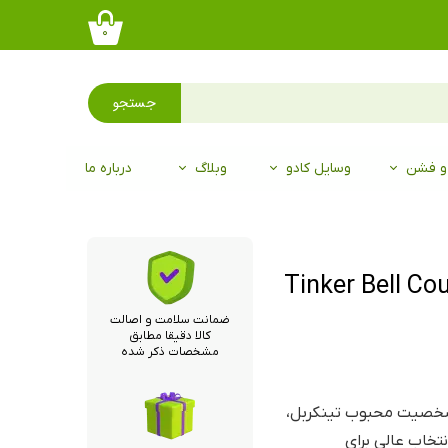
۰
جستجو
 و فشن
وسایل کادو
وبلاگ
درباره ما
نکربل Tinker Bell Couture de
ضمانت سلامت و اصالت
کالا دقیقا مطابق
مشخصات ذکر شده
Tinker Bell Couture de Fo از شخصیت محبوب تینکربل،
تخاب عالی برای