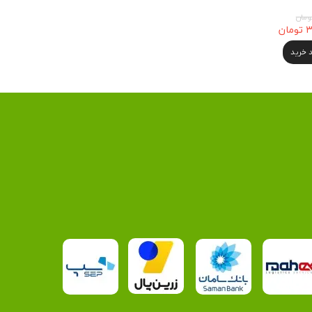
ان
د خرید