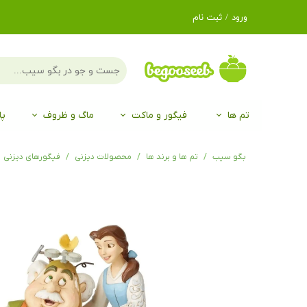
ورود
/
ثبت نام
حساب کاربری من
تغییر گذر واژه
سفارشات
تم ها
فیگور و ماکت
ماگ و ظروف
پا
خروج از حساب
کاربری
لگو LEGO®
برند Duo
برند EGAN
موجو mojo
لگو LEGO®
حیوانات موجو mojo
برند Duo
بگو سیب
تم ها و برند ها
محصولات دیزنی
فیگورهای دیزنی