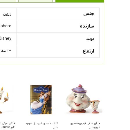
جنس
رزین
سازنده
mshore
برند
Disney
ارتفاع
۱۳ سانتی متر
فیگور دیزنی قوری و فنجون
کتاب داستان اورجینال دیو و
فیگور دیزنی 
دیو و دلبر
دلبر
دلبر Lumiere