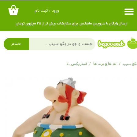
ورود
/
ثبت نام
۰
حساب کاربری من
ارسال رایگان با سرویس ماهِکس، برای سفارشات بیش تر از ۲۵ میلیون تومان
تغییر گذر واژه
سفارشات
جستجو
خروج از حساب کاربری
گو سیب
تم ها و برند ها
آستریکس
مینی فیگور اوبلیکس Obélix holding trousers 60559