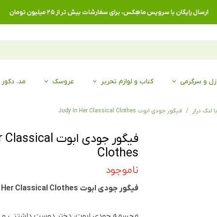
ارسال رایگان با سرویس ماهِکس، برای سفارشات بیش تر از ۲۵ میلیون تومان
زل و سرگرمی
کتاب و لوازم تحریر
عروسک
مد، دکور
با لنگ دراز
فیگور جودی ابوت Judy In Her Classical Clothes
فیگور جودی ابوت al
Clothes
ناموجود
فیگور جودی ابوت Judy In Her Classical Clothes
مجسمه جودی ابوت، دختر دوست داشتنی و ش