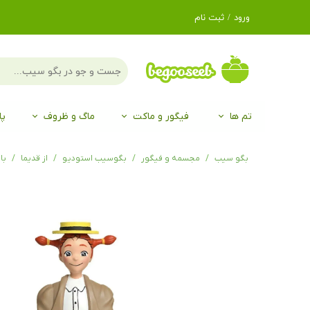
ورود
/
ثبت نام
حساب کاربری من
تغییر گذر واژه
سفارشات
تم ها
فیگور و ماکت
ماگ و ظروف
پا
خروج از حساب
کاربری
لگو LEGO®
برند Duo
برند EGAN
موجو mojo
لگو LEGO®
حیوانات موجو mojo
برند Duo
بگو سیب
مجسمه و فیگور
بگوسیب استودیو
از قدیما
با