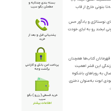
بسته بندی چندلایه و
تا بتونی خارج از قاب
مطمئن بگو سیب
ی نوستالژی و یادآور حس
نی لبخند رو به لبای خودت
پشتیبانی قبل و بعد از
خرید
 قهرمانان کتاب­‌ها همچنان
پرداخت امن بانکی و گارانتی
ی زندگی این قشر اهمیت
برگشت وجه
تصال به رویاهای باشکوه
جودی ابوت به­‌عنوان دختری
.
خرید قسطی ( رزرو ) بگو
سیب
اطلاعات بیشتر